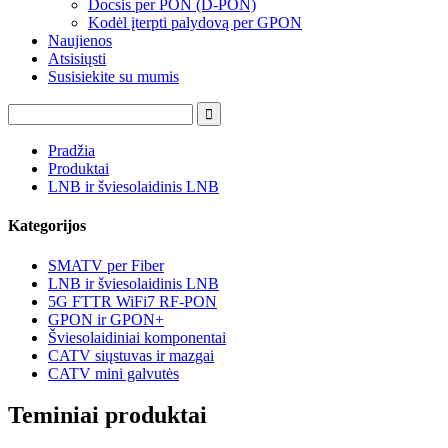
Docsis per PON (D-PON)
Kodėl įterpti palydovą per GPON
Naujienos
Atsisiųsti
Susisiekite su mumis
Pradžia
Produktai
LNB ir šviesolaidinis LNB
Kategorijos
SMATV per Fiber
LNB ir šviesolaidinis LNB
5G FTTR WiFi7 RF-PON
GPON ir GPON+
Šviesolaidiniai komponentai
CATV siųstuvas ir mazgai
CATV mini galvutės
Teminiai produktai