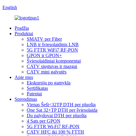
English
Pradžia
Produktai
SMATV per Fiber
LNB ir šviesolaidinis LNB
5G FTTR WiFi7 RF-PON
GPON ir GPON+
Šviesolaidiniai komponentai
CATV siųstuvas ir mazgai
CATV mini galvutės
Apie mus
Ekskursija po gamyklą
Sertifikatas
Patentai
Sprendimas
Vienas Šešt<32TP DTH per pluoštą
One Sat 32+TP DTH per šviesolaidą
Du palydovai DTH per pluoštą
4 Sats per GPON
5G FTTR Wi-Fi7 RF-PON
CATV HFC iki 100 % FTTH