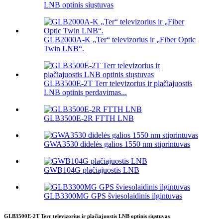
LNB optinis siųstuvas
GLB2000A-K „Ter“ televizorius ir „Fiber Optic
Twin LNB“.
GLB3500E-2T Terr televizorius ir plačiajuostis
LNB optinis perdavimas...
GLB3500E-2R FTTH LNB
GWA3530 didelės galios 1550 nm stiprintuvas
GWB104G plačiajuostis LNB
GLB3300MG GPS šviesolaidinis ilgintuvas
GLB3500E-2T Terr televizorius ir plačiajuostis LNB optinis siųstuvas