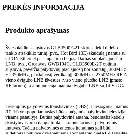
PREKĖS INFORMACIJA
Produkto aprašymas
Šviesolaidinis siųstuvas GLB3500E-2T skirtas tiekti didelio
tankio atsakiklio turinį (pvz., Hot Bird 13E) skaidulą į namus su
GPON Ethernet paslauga arba be jos. Darbas su plačiajuosčiu
LNB, pvz., Greatway GWB104G, GLB3500E-2T optiniu
siųstuvu, paverčia palydovinį plačiajuostį horizontalųjį 300MHz
~ 2350MHz, plačiajuostį vertikalųjį 300MHz ~ 2350MHz RF iš
vieno dvigubo LNB išvesties (viso vieno pluošto LNB įprasto
RF turinio). o atbuline eiga maitina dvigubą LNB su 14 V DC.
Tiesioginis palydovinis transliavimas (DBS) ir tiesioginis į namus
(DTH) yra populiariausias būdas mėgautis palydovine televizija
visame pasaulyje. Būtina palydovinė antena, bendraašis kabelis,
skirstytuvas arba daugiafunkcis komutatorius ir palydovinis
imtuvas. Tačiau palydovinės antenos įrengimas gali būti
sudėtingas butuose gyvenantiems abonentams. SMATV (satellite