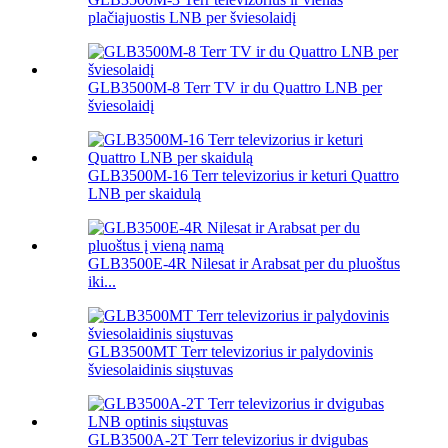
plačiajuostis LNB per šviesolaidį
GLB3500M-8 Terr TV ir du Quattro LNB per
šviesolaidį
GLB3500M-16 Terr televizorius ir keturi Quattro
LNB per skaidulą
GLB3500E-4R Nilesat ir Arabsat per du pluoštus
iki...
GLB3500MT Terr televizorius ir palydovinis
šviesolaidinis siųstuvas
GLB3500A-2T Terr televizorius ir dvigubas