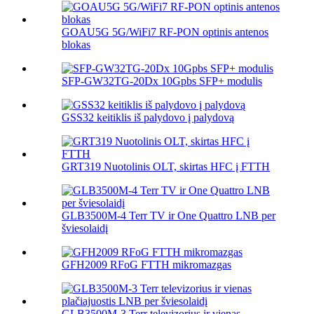
GOAU5G 5G/WiFi7 RF-PON optinis antenos
blokas
SFP-GW32TG-20Dx 10Gpbs SFP+ modulis
GSS32 keitiklis iš palydovo į palydovą
GRT319 Nuotolinis OLT, skirtas HFC į FTTH
GLB3500M-4 Terr TV ir One Quattro LNB per
šviesolaidį
GFH2009 RFoG FTTH mikromazgas
GLB3500M-3 Terr televizorius ir vienas