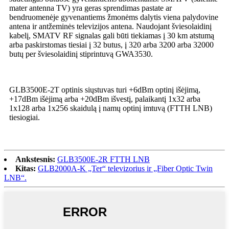
mater antenna TV) yra geras sprendimas pastate ar
bendruomenėje gyvenantiems žmonėms dalytis viena palydovine
antena ir antžeminės televizijos antena. Naudojant šviesolaidinį
kabelį, SMATV RF signalas gali būti tiekiamas į 30 km atstumą
arba paskirstomas tiesiai į 32 butus, į 320 arba 3200 arba 32000
butų per šviesolaidinį stiprintuvą GWA3530.
GLB3500E-2T optinis siųstuvas turi +6dBm optinį išėjimą,
+17dBm išėjimą arba +20dBm išvestį, palaikantį 1x32 arba
1x128 arba 1x256 skaidulą į namų optinį imtuvą (FTTH LNB)
tiesiogiai.
Ankstesnis:
GLB3500E-2R FTTH LNB
Kitas:
GLB2000A-K „Ter“ televizorius ir „Fiber Optic Twin
LNB“.