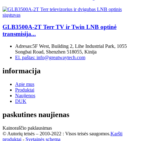
GLB3500A-2T Terr TV ir Twin LNB optinė
transmisija...
Adresas:
5F West, Building 2, Lihe Industrial Park, 1055
Songbai Road, Shenzhen 518055, Kinija
El. paštas:
info@greatwaytech.com
informacija
Apie mus
Produktai
Naujienos
DUK
paskutines naujienas
Kainoraščio paklausimas
© Autorių teisės – 2010-2022 : Visos teisės saugomos.
Karšti
produktai
-
Svetainės schema