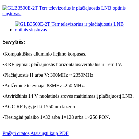
Savybės:
•
Kompaktiškas aliuminio liejimo korpusas.
•
3 RF įėjimai: plačiajuostis horizontalus/vertikalus ir Terr TV.
•
Plačiajuostis H arba V: 300MHz ~ 2350MHz.
•
Antžeminė televizija: 88MHz -250 MHz.
•
Atvirkštinis 14 V nuolatinės srovės maitinimas į plačiajuostį LNB.
•
AGC RF lygyje iki 1550 nm lazerio.
•
Tiesiogiai palaiko 1×32 arba 1×128 arba 1×256 PON.
Prašyti citatos
Atsisiųsti kaip PDF