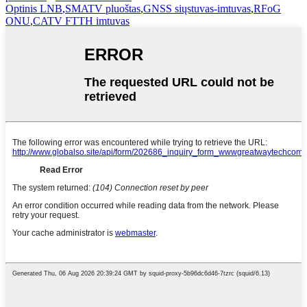
Optinis LNB
,
SMATV pluoštas
,
GNSS siųstuvas-imtuvas
,
RFoG
ONU
,
CATV FTTH imtuvas