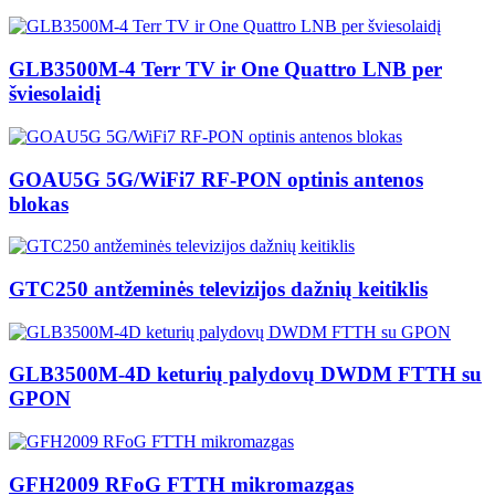
GLB3500M-4 Terr TV ir One Quattro LNB per
šviesolaidį
GOAU5G 5G/WiFi7 RF-PON optinis antenos
blokas
GTC250 antžeminės televizijos dažnių keitiklis
GLB3500M-4D keturių palydovų DWDM FTTH su
GPON
GFH2009 RFoG FTTH mikromazgas