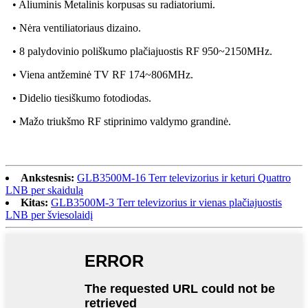
• Aliuminis Metalinis korpusas su radiatoriumi.
• Nėra ventiliatoriaus dizaino.
• 8 palydovinio poliškumo plačiajuostis RF 950~2150MHz.
• Viena antžeminė TV RF 174~806MHz.
• Didelio tiesiškumo fotodiodas.
• Mažo triukšmo RF stiprinimo valdymo grandinė.
Ankstesnis:
GLB3500M-16 Terr televizorius ir keturi Quattro
LNB per skaidulą
Kitas:
GLB3500M-3 Terr televizorius ir vienas plačiajuostis
LNB per šviesolaidį