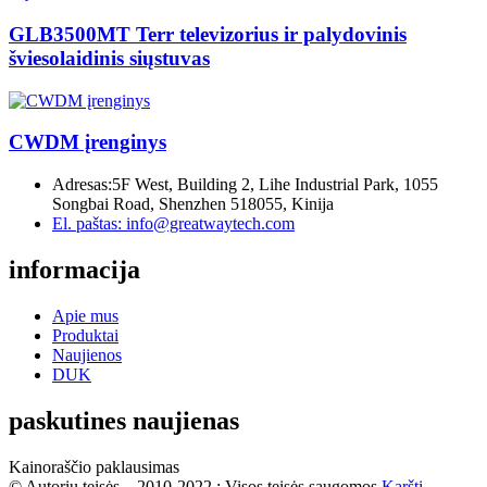
GLB3500MT Terr televizorius ir palydovinis
šviesolaidinis siųstuvas
CWDM įrenginys
Adresas:
5F West, Building 2, Lihe Industrial Park, 1055
Songbai Road, Shenzhen 518055, Kinija
El. paštas:
info@greatwaytech.com
informacija
Apie mus
Produktai
Naujienos
DUK
paskutines naujienas
Kainoraščio paklausimas
© Autorių teisės – 2010-2022 : Visos teisės saugomos.
Karšti