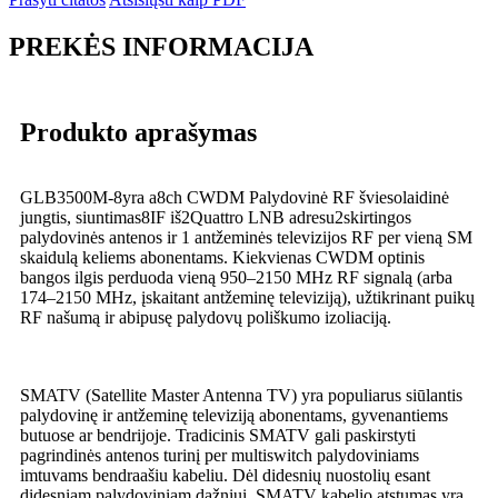
PREKĖS INFORMACIJA
Produkto aprašymas
GLB3500M-
8
yra a
8
ch CWDM Palydovinė RF šviesolaidinė
jungtis, siuntimas
8
IF iš
2
Quattro LNB adresu
2
skirtingos
palydovinės antenos ir 1 antžeminės televizijos RF per vieną SM
skaidulą keliems abonentams. Kiekvienas CWDM optinis
bangos ilgis perduoda vieną 950–2150 MHz RF signalą (arba
174–2150 MHz, įskaitant antžeminę televiziją), užtikrinant puikų
RF našumą ir abipusę palydovų poliškumo izoliaciją.
SMATV (Satellite Master Antenna TV) yra populiarus siūlantis
palydovinę ir antžeminę televiziją abonentams, gyvenantiems
butuose ar bendrijoje. Tradicinis SMATV gali paskirstyti
pagrindinės antenos turinį per multiswitch palydoviniams
imtuvams bendraašiu kabeliu. Dėl didesnių nuostolių esant
didesniam palydoviniam dažniui, SMATV kabelio atstumas yra