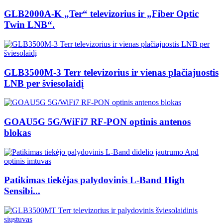
GLB2000A-K „Ter“ televizorius ir „Fiber Optic
Twin LNB“.
GLB3500M-3 Terr televizorius ir vienas plačiajuostis
LNB per šviesolaidį
GOAU5G 5G/WiFi7 RF-PON optinis antenos
blokas
Patikimas tiekėjas palydovinis L-Band High
Sensibi...