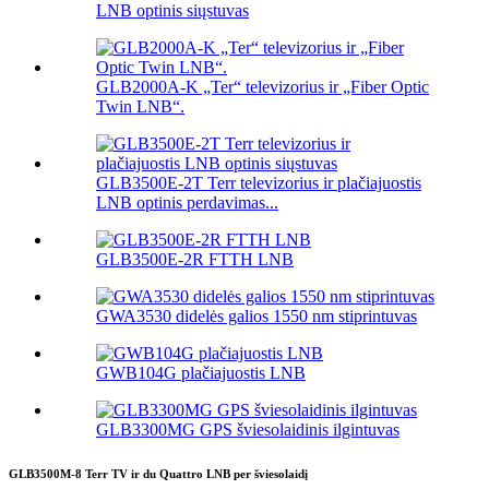
LNB optinis siųstuvas
GLB2000A-K „Ter“ televizorius ir „Fiber Optic
Twin LNB“.
GLB3500E-2T Terr televizorius ir plačiajuostis
LNB optinis perdavimas...
GLB3500E-2R FTTH LNB
GWA3530 didelės galios 1550 nm stiprintuvas
GWB104G plačiajuostis LNB
GLB3300MG GPS šviesolaidinis ilgintuvas
GLB3500M-8 Terr TV ir du Quattro LNB per šviesolaidį