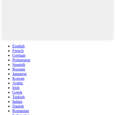
English
French
German
Portuguese
Spanish
Russian
Japanese
Korean
Arabic
Irish
Greek
Turkish
Italian
Danish
Romanian