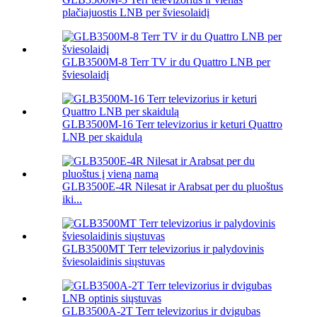
plačiajuostis LNB per šviesolaidį
GLB3500M-8 Terr TV ir du Quattro LNB per
šviesolaidį
GLB3500M-16 Terr televizorius ir keturi Quattro
LNB per skaidulą
GLB3500E-4R Nilesat ir Arabsat per du pluoštus
iki...
GLB3500MT Terr televizorius ir palydovinis
šviesolaidinis siųstuvas
GLB3500A-2T Terr televizorius ir dvigubas