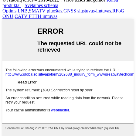
produktai
-
Svetainės schema
Optinis LNB
,
SMATV pluoštas
,
GNSS siųstuvas-imtuvas
,
RFoG
ONU
,
CATV FTTH imtuvas