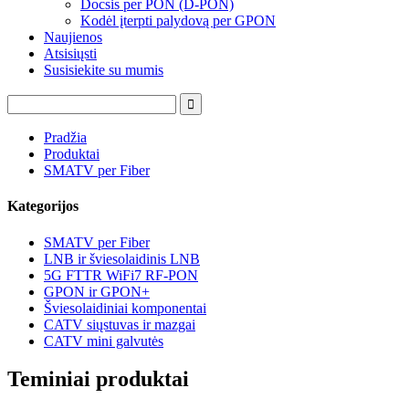
Docsis per PON (D-PON)
Kodėl įterpti palydovą per GPON
Naujienos
Atsisiųsti
Susisiekite su mumis
Pradžia
Produktai
SMATV per Fiber
Kategorijos
SMATV per Fiber
LNB ir šviesolaidinis LNB
5G FTTR WiFi7 RF-PON
GPON ir GPON+
Šviesolaidiniai komponentai
CATV siųstuvas ir mazgai
CATV mini galvutės
Teminiai produktai