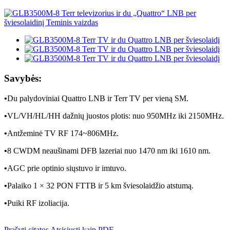
Savybės:
•
Du palydoviniai Quattro LNB ir Terr TV per vieną SM.
•
VL/VH/HL/HH dažnių juostos plotis: nuo 950MHz iki 2150MHz.
•
Antžeminė TV RF 174~806MHz.
•
8 CWDM neaušinami DFB lazeriai nuo 1470 nm iki 1610 nm.
•
AGC prie optinio siųstuvo ir imtuvo.
•
Palaiko 1 × 32 PON FTTB ir 5 km šviesolaidžio atstumą.
•
Puiki RF izoliacija.
Prašyti citatos
Atsisiųsti kaip PDF