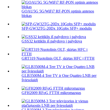
GOAU5G 5G/WiFi7 RF-PON optinis antenos
blokas
SFP-GW32TG-20Dx 10Gpbs SFP+ modulis
GSS32 keitiklis iš palydovo į palydovą
GRT319 Nuotolinis OLT, skirtas HFC į FTTH
GLB3500M-4 Terr TV ir One Quattro LNB per
šviesolaidį
GFH2009 RFoG FTTH mikromazgas
GLB3500M-3 Terr televizorius ir vienas