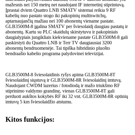
mažesnis nei 150 metrų net naudojant IF internetinį stiprintuvą.
Įprastai dviem Quattro LNB SMATV sistemai reikia 9 RF
kabelių nuo pastato stogo iki pakopinių multiswitchų,
aptarnaujančių mažiau nei 100 abonentų viename pastate.
GLB3500M-8 įgalina SMATV per šviesolaidį daugiau pastatų ir
abonentų. Kartu su PLC skaidulų skirstytuvu ir pakopiniais
daugialypiais jungikliais kiekviename pastate GLB3500M-8 gali
paskirstyti du Quattro LNB ir Terr TV daugiausiai 3200
abonentų bendruomenėje. Tai tipiška hibridinio pluošto
bendraašio kabelio programa palydovinei televizijai.
GLB3500M-8 šviesolaidinis ryšys apima GLB3500M-8T
šviesolaidinį siųstuvą ir GLB3500M-8R šviesolaidinį imtuvą.
Naudojant CWDM lazerius / fotodiodą ir mažo triukšmo RF
stiprinimo valdymo grandinę, vienas GLB3500M-8T gali
perduoti aukštos kokybės RF iki 32 vnt. GLB3500M-8R optinių
imtuvų 5 km šviesolaidžio atstumu.
Kitos funkcijos: