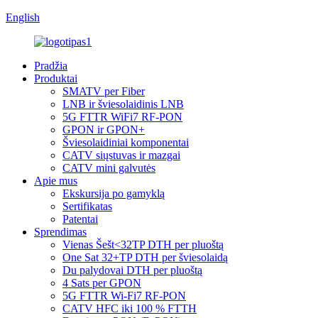
English
Pradžia
Produktai
SMATV per Fiber
LNB ir šviesolaidinis LNB
5G FTTR WiFi7 RF-PON
GPON ir GPON+
Šviesolaidiniai komponentai
CATV siųstuvas ir mazgai
CATV mini galvutės
Apie mus
Ekskursija po gamyklą
Sertifikatas
Patentai
Sprendimas
Vienas Šešt<32TP DTH per pluoštą
One Sat 32+TP DTH per šviesolaidą
Du palydovai DTH per pluoštą
4 Sats per GPON
5G FTTR Wi-Fi7 RF-PON
CATV HFC iki 100 % FTTH