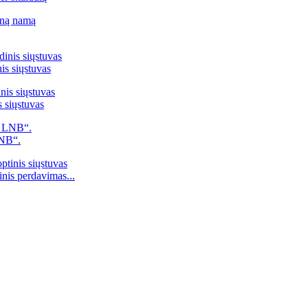
is siųstuvas
 siųstuvas
LNB“.
nis perdavimas...