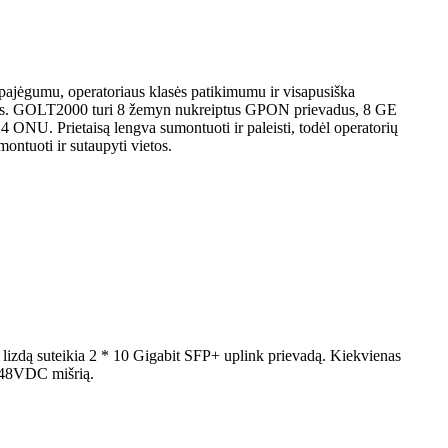
jėgumu, operatoriaus klasės patikimumu ir visapusiška
lavimus. GOLT2000 turi 8 žemyn nukreiptus GPON prievadus, 8 GE
ONU. Prietaisą lengva sumontuoti ir paleisti, todėl operatorių
ontuoti ir sutaupyti vietos.
lizdą suteikia 2 * 10 Gigabit SFP+ uplink prievadą. Kiekvienas
 -48VDC mišrią.