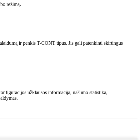
rbo režimą.
idumą ir penkis T-CONT tipus. Jis gali patenkinti skirtingus
figūracijos užklausos informacija, našumo statistika,
valdymas.