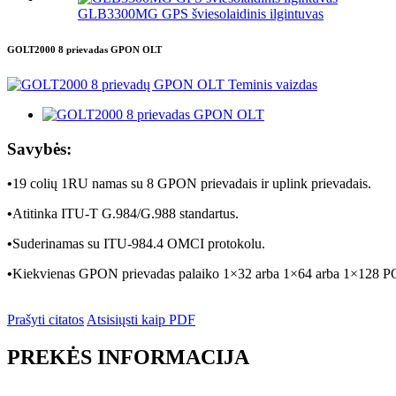
GLB3300MG GPS šviesolaidinis ilgintuvas
GOLT2000 8 prievadas GPON OLT
Savybės:
•
19 colių 1RU namas su 8 GPON prievadais ir uplink prievadais.
•
Atitinka ITU-T G.984/G.988 standartus.
•
Suderinamas su ITU-984.4 OMCI protokolu.
•
Kiekvienas GPON prievadas palaiko 1×32 arba 1×64 arba 1×128 
Prašyti citatos
Atsisiųsti kaip PDF
PREKĖS INFORMACIJA