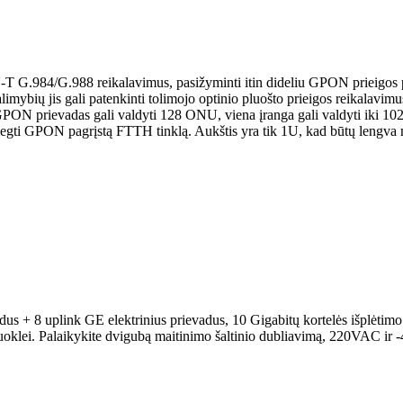
G.984/G.988 reikalavimus, pasižyminti itin dideliu GPON prieigos pa
alimybių jis gali patenkinti tolimojo optinio pluošto prieigos reika
N prievadas gali valdyti 128 ONU, viena įranga gali valdyti iki 1024 
diegti GPON pagrįstą FTTH tinklą. Aukštis yra tik 1U, kad būtų lengva m
 + 8 uplink GE elektrinius prievadus, 10 Gigabitų kortelės išplėtimo 
klei. Palaikykite dvigubą maitinimo šaltinio dubliavimą, 220VAC ir