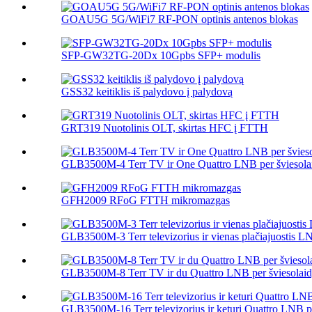
GOAU5G 5G/WiFi7 RF-PON optinis antenos blokas
SFP-GW32TG-20Dx 10Gpbs SFP+ modulis
GSS32 keitiklis iš palydovo į palydovą
GRT319 Nuotolinis OLT, skirtas HFC į FTTH
GLB3500M-4 Terr TV ir One Quattro LNB per šviesola
GFH2009 RFoG FTTH mikromazgas
GLB3500M-3 Terr televizorius ir vienas plačiajuostis LN
GLB3500M-8 Terr TV ir du Quattro LNB per šviesolaid
GLB3500M-16 Terr televizorius ir keturi Quattro LNB p