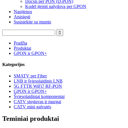
Docsis per PON (D-PON)
Kodėl įterpti palydovą per GPON
Naujienos
Atsisiųsti
Susisiekite su mumis
Pradžia
Produktai
GPON ir GPON+
Kategorijos
SMATV per Fiber
LNB ir šviesolaidinis LNB
5G FTTR WiFi7 RF-PON
GPON ir GPON+
Šviesolaidiniai komponentai
CATV siųstuvas ir mazgai
CATV mini galvutės
Teminiai produktai