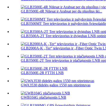
GLB3500E-4R Nilesat ir Arabsat per du pluoštus iki...
GLB3500MT Terr televizorius ir palydovinis šviesolaidin
GLB3500A-2T Terr televizorius ir dvigubas LNB optinis
GLB2000A-K „Ter“ televizorius ir „Fiber Optic Twin 
GLB3500E-2T Terr televizorius ir plačiajuostis LNB opti
GLB3500E-2R FTTH LNB
GWA3530 didelės galios 1550 nm stiprintuvas
GWB104G plačiajuostis LNB