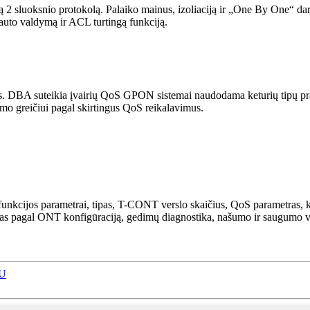
 2 sluoksnio protokolą. Palaiko mainus, izoliaciją ir „One By One“ da
auto valdymą ir ACL turtingą funkciją.
 DBA suteikia įvairių QoS GPON sistemai naudodama keturių tipų prala
dimo greičiui pagal skirtingus QoS reikalavimus.
kcijos parametrai, tipas, T-CONT verslo skaičius, QoS parametras, kon
as pagal ONT konfigūraciją, gedimų diagnostika, našumo ir saugumo 
U