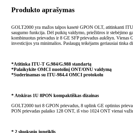
Produkto aprašymas
GOLT2000 yra mažos talpos kasetė GPON OLT, atitinkanti ITU-T 
saugumo funkcija. Dėl puikių valdymo, priežiūros ir stebėjimo g
kombinuotus prievadus ir 8 GE SFP prievadus aukštyn. Vienas GPO
investicijos yra minimalios. Paslaugų teikėjams geriausiai tinka 
*Atitinka ITU-T G.984/G.988 standartą
*Palaikykite OMCI nuotolinį ONT/ONU valdymą
*Suderinamas su ITU-984.4 OMCI protokolu
* Atskiras 1U 8PON kompaktiškas dizainas
GOLT2000 turi 8 GPON prievadus, 8 uplink GE optinius prievadus
PON prievadas palaiko 128 ONT, iš viso 1024 ONT vienai važiuo
* 2 sluoksnio jungiklis