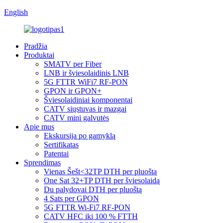
English
Pradžia
Produktai
SMATV per Fiber
LNB ir šviesolaidinis LNB
5G FTTR WiFi7 RF-PON
GPON ir GPON+
Šviesolaidiniai komponentai
CATV siųstuvas ir mazgai
CATV mini galvutės
Apie mus
Ekskursija po gamyklą
Sertifikatas
Patentai
Sprendimas
Vienas Šešt<32TP DTH per pluoštą
One Sat 32+TP DTH per šviesolaidą
Du palydovai DTH per pluoštą
4 Sats per GPON
5G FTTR Wi-Fi7 RF-PON
CATV HFC iki 100 % FTTH