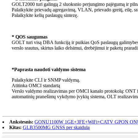
GOLT2000 turi galingą 2 sluoksnio perjungimo pajėgumą ir pilną
Palaikykite prievadų agregavimą, VLAN, prievado greitį, eilę, sr
Palaikykite kelių paslaugų sintezę.
* QOS saugumas
GOLT turi visą DBA funkciją ir puikias QoS paslaugų galimybes.
verslo srautus, skirtus laiko delsimui, drebėjimui ir paketų prara
*Paprasta naudoti valdymo sistema
Palaikykite CLI ir SNMP valdymą.
Atitinka OMCI standartą
Verslo valdymo realizavimas per OMCI kanalo protokolą: ONT fun
automatinių pranešimų vykdymo įvykių sistema, OLT realizavim
Ankstesnis:
GONU1100W 1GE+3FE+WiFi+CATV GPON ON
Kitas:
GLB3500MG GNSS per skaidulą