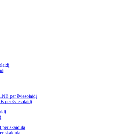
idį
B per šviesolaidį
į
er skaidulą